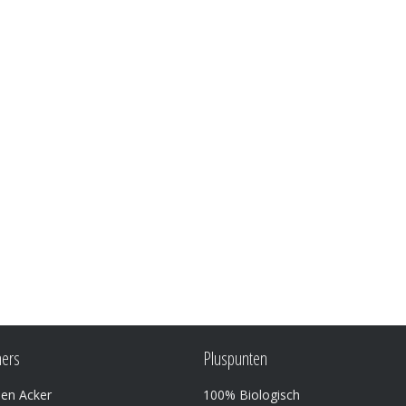
ners
Pluspunten
den Acker
100% Biologisch