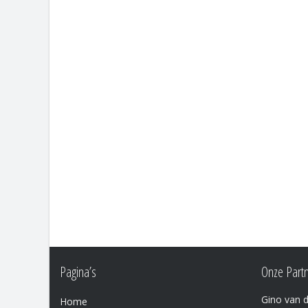
Pagina’s
Onze Part
Gino van 
Home