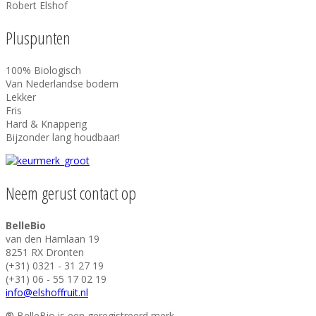
Robert Elshof
Pluspunten
100% Biologisch
Van Nederlandse bodem
Lekker
Fris
Hard & Knapperig
Bijzonder lang houdbaar!
Neem gerust contact op
BelleBio
van den Hamlaan 19
8251 RX Dronten
(+31) 0321 - 31 27 19
(+31) 06 - 55 17 02 19
info@elshoffruit.nl
® BelleBio is een geregistreerd merk